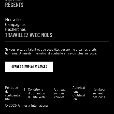
RÉCENTS
Nouvelles
Campagnes
Recherches
TRAVAILLEZ AVEC NOUS
Si vous avez du talent et que vous êtes passionné-e par les droits
humains, Amnesty International souhaite en savoir plus sur vous.
OFFRES D’EMPLOI ET STAGES
Politique
Autorisat
Conditions
Utilisat
Rembour
de
ions
d’utilisation
ion des
sement
confidentia
d’utilisat
du site Web
cookies
des dons
lité
ion
© 2026 Amnesty International