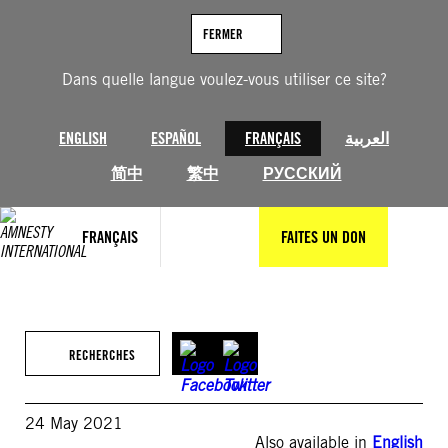
Aller
au
FERMER
contenu
Dans quelle langue voulez-vous utiliser ce site?
ENGLISH
ESPAÑOL
FRANÇAIS
العربية
简中
繁中
РУССКИЙ
FRANÇAIS
FAITES UN DON
RECHERCHES
24 May 2021
Also available in
English