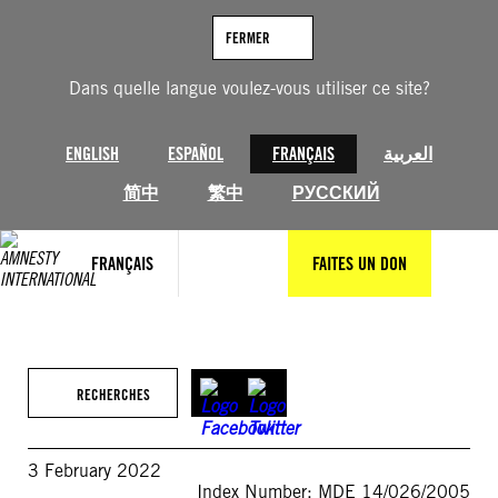
Aller
au
FERMER
contenu
Dans quelle langue voulez-vous utiliser ce site?
ENGLISH
ESPAÑOL
FRANÇAIS
العربية
简中
繁中
РУССКИЙ
FRANÇAIS
FAITES UN DON
RECHERCHES
3 February 2022
Index Number: MDE 14/026/2005