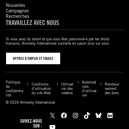
Nouvelles
Campagnes
Recherches
TRAVAILLEZ AVEC NOUS
Si vous avez du talent et que vous êtes passionné-e par les droits
humains, Amnesty International souhaite en savoir plus sur vous.
OFFRES D’EMPLOI ET STAGES
Politique
Autorisat
Conditions
Utilisat
Rembour
de
ions
d’utilisation
ion des
sement
confidentia
d’utilisat
du site Web
cookies
des dons
lité
ion
© 2026 Amnesty International
X
Facebook
Instagram
TikTok
Bluesky
LinkedIn
SUIVEZ-NOUS
YouTube
SUR :