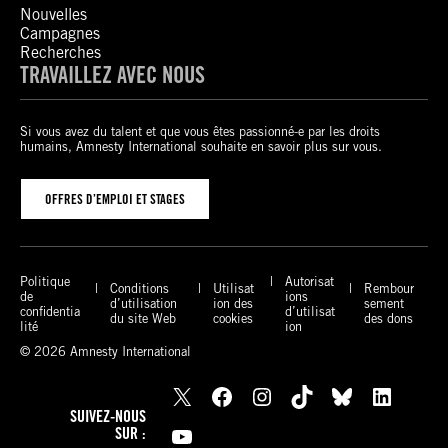
Nouvelles
Campagnes
Recherches
TRAVAILLEZ AVEC NOUS
Si vous avez du talent et que vous êtes passionné-e par les droits
humains, Amnesty International souhaite en savoir plus sur vous.
OFFRES D’EMPLOI ET STAGES
Politique
Autorisat
Conditions
Utilisat
Rembour
de
ions
d’utilisation
ion des
sement
confidentia
d’utilisat
du site Web
cookies
des dons
lité
ion
© 2026 Amnesty International
X
Facebook
Instagram
TikTok
Bluesky
LinkedIn
SUIVEZ-NOUS
YouTube
SUR :