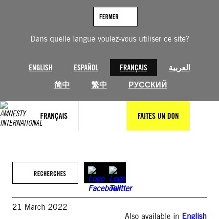
Aller
au
FERMER
contenu
Dans quelle langue voulez-vous utiliser ce site?
ENGLISH
ESPAÑOL
FRANÇAIS
العربية
简中
繁中
РУССКИЙ
FRANÇAIS
FAITES UN DON
RECHERCHES
21 March 2022
Also available in
English