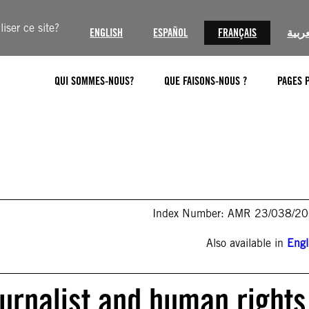
iser ce site?
ENGLISH
ESPAÑOL
FRANÇAIS
عربية
QUI SOMMES-NOUS?
QUE FAISONS-NOUS ?
PAGES 
Index Number: AMR 23/038/2
Also available in
Engl
ournalist and human rights