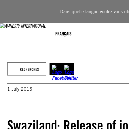
Aller
au
Dans quelle langue voulez-vous util
contenu
FRANÇAIS
RECHERCHES
1 July 2015
Swaziland: Release of j