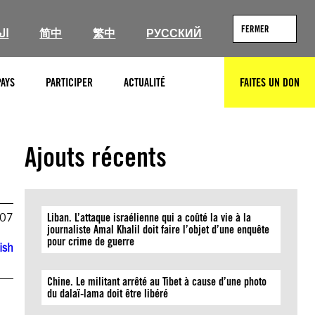
FERMER
ال
简中
繁中
РУССКИЙ
PAYS
PARTICIPER
ACTUALITÉ
FAITES UN DON
RECHERCHER
Ajouts récents
007
Liban. L’attaque israélienne qui a coûté la vie à la
journaliste Amal Khalil doit faire l’objet d’une enquête
pour crime de guerre
ish
Chine. Le militant arrêté au Tibet à cause d’une photo
du dalaï-lama doit être libéré