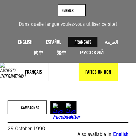
Aller
au
FERMER
contenu
Dans quelle langue voulez-vous utiliser ce site?
ENGLISH
ESPAÑOL
FRANÇAIS
العربية
简中
繁中
РУССКИЙ
FRANÇAIS
FAITES UN DON
CAMPAGNES
29 October 1990
Also available in
English