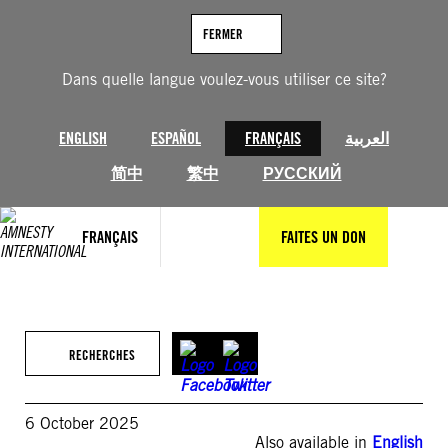
Aller
au
FERMER
contenu
Dans quelle langue voulez-vous utiliser ce site?
ENGLISH
ESPAÑOL
FRANÇAIS
العربية
简中
繁中
РУССКИЙ
FRANÇAIS
FAITES UN DON
RECHERCHES
6 October 2025
Also available in
English