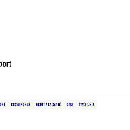
port
ORT
RECHERCHES
DROIT À LA SANTÉ
ONU
ÉTATS-UNIS