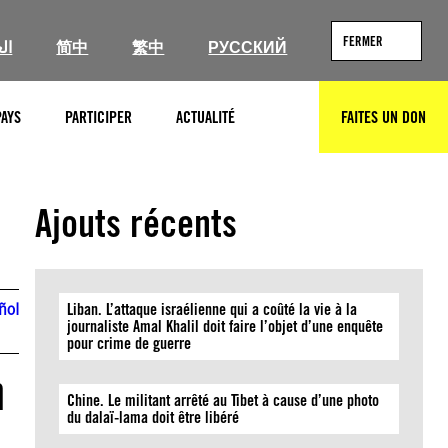
FERMER
ال
简中
繁中
РУССКИЙ
PAYS
PARTICIPER
ACTUALITÉ
FAITES UN DON
RECHERCHER
Ajouts récents
ñol
Liban. L’attaque israélienne qui a coûté la vie à la
journaliste Amal Khalil doit faire l’objet d’une enquête
pour crime de guerre
n
Chine. Le militant arrêté au Tibet à cause d’une photo
du dalaï-lama doit être libéré