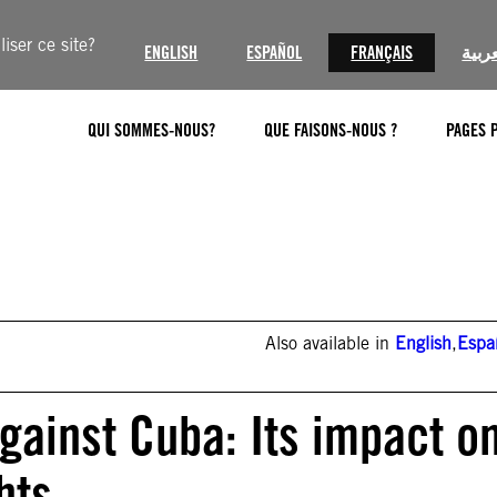
iser ce site?
ENGLISH
ESPAÑOL
FRANÇAIS
عربية
QUI SOMMES-NOUS?
QUE FAISONS-NOUS ?
PAGES 
Also available in
English
,
Espa
ainst Cuba: Its impact o
hts