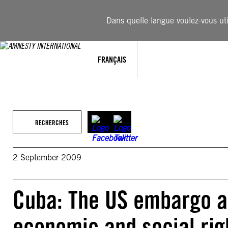
Aller
au
Dans quelle langue voulez-vous util
contenu
FRANÇAIS
RECHERCHES
2 September 2009
Cuba: The US embargo ag
economic and social rig