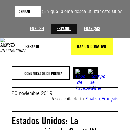
Saltar
al
¿En qué idioma desea utilizar este sitio?
CERRAR
contenido
ENGLISH
ESPAÑOL
FRANÇAIS
ESPAÑOL
HAZ UN DONATIVO
COMUNICADOS DE PRENSA
20 noviembre 2019
Also available in
English
,
Français
Estados Unidos: La