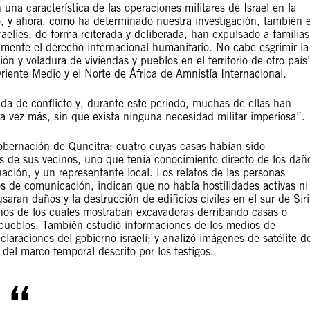
 una característica de las operaciones militares de Israel en la
, y ahora, como ha determinado nuestra investigación, también 
raelíes, de forma reiterada y deliberada, han expulsado a familias
ramente el derecho internacional humanitario. No cabe esgrimir la
ción y voladura de viviendas y pueblos en el territorio de otro país
Oriente Medio y el Norte de África de Amnistía Internacional.
ada de conflicto y, durante este periodo, muchas de ellas han
a vez más, sin que exista ninguna necesidad militar imperiosa”.
gobernación de Quneitra: cuatro cuyas casas habían sido
s de sus vecinos, uno que tenía conocimiento directo de los dañ
nación, y un representante local. Los relatos de las personas
os de comunicación, indican que no había hostilidades activas ni
ran daños y la destrucción de edificios civiles en el sur de Siri
unos de los cuales mostraban excavadoras derribando casas o
pueblos. También estudió informaciones de los medios de
araciones del gobierno israelí; y analizó imágenes de satélite d
del marco temporal descrito por los testigos.