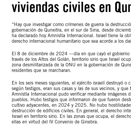
viviendas civiles en Qu
“Hay que investigar como crímenes de guerra la destrucción d
gobernación de Quneitra, en el sur de Siria, desde diciemb
ha declarado hoy Amnistía Internacional. Israel tiene la ob
derecho internacional humanitario que sea acorde a los da
El 8 de diciembre de 2024 —día en que cayó el gobierno si
través de los Altos del Golán, territorio sirio que Israel o
zona desmilitarizada de la ONU en la gobernación de Quneit
residentes que se marcharan.
En los seis meses siguientes, el ejército israelí destruyó 
según testigos, eran sus casas y las de sus vecinos, y que
Amnistía Internacional pudo verificar mediante imágenes de
pueblos. Hubo testigos que informaron de que fueron destr
cultivo adyacentes, en 2024 y 2025. No hubo hostilidades
destrucción de edificios civiles. En general, el derecho in
Israel en territorio sirio. En las zonas que ocupa, el dere
ellas en virtud del IV Convenio de Ginebra.