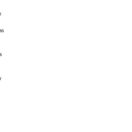
e
as
s
y