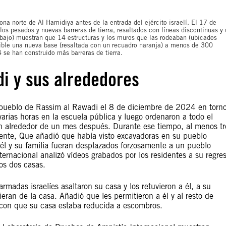
ona norte de Al Hamidiya antes de la entrada del ejército israelí. El 17 de
s pesados y nuevas barreras de tierra, resaltados con líneas discontinuas y
bajo) muestran que 14 estructuras y los muros que las rodeaban (ubicados
isible una nueva base (resaltada con un recuadro naranja) a menos de 300
 se han construido más barreras de tierra.
i y sus alrededores
el pueblo de Rassim al Rawadi el 8 de diciembre de 2024 en torn
arias horas en la escuela pública y luego ordenaron a todo el
n alrededor de un mes después. Durante ese tiempo, al menos tr
idente, Que añadió que había visto excavadoras en su pueblo
él y su familia fueran desplazados forzosamente a un pueblo
ternacional analizó vídeos grabados por los residentes a su regre
os dos casas.
rmadas israelíes asaltaron su casa y los retuvieron a él, a su
ieran de la casa. Añadió que les permitieron a él y al resto de
 con que su casa estaba reducida a escombros.