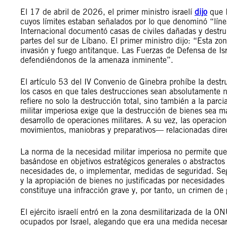
El 17 de abril de 2026, el primer ministro israelí
dijo
que I
cuyos límites estaban señalados por lo que denominó “línea
Internacional documentó casas de civiles dañadas y destrui
partes del sur de Líbano. El primer ministro dijo: “Esta 
invasión y fuego antitanque. Las Fuerzas de Defensa de Isra
defendiéndonos de la amenaza inminente”.
El artículo 53 del IV Convenio de Ginebra prohíbe la dest
los casos en que tales destrucciones sean absolutamente n
refiere no solo la destrucción total, sino también a la par
militar imperiosa exige que la destrucción de bienes sea m
desarrollo de operaciones militares. A su vez, las operacion
movimientos, maniobras y preparativos— relacionadas dire
La norma de la necesidad militar imperiosa no permite que
basándose en objetivos estratégicos generales o abstractos
necesidades de, o implementar, medidas de seguridad. Segú
y la apropiación de bienes no justificadas por necesidades m
constituye una infracción grave y, por tanto, un crimen de 
El ejército israelí entró en la zona desmilitarizada de la 
ocupados por Israel, alegando que era una medida necesari