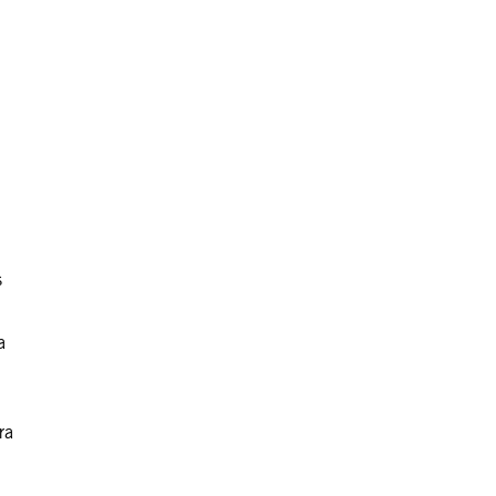
s
a
ra