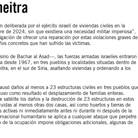
neitra
eliberada por el ejército israelí de viviendas civiles en la
re de 2024, sin que existiera una necesidad militar imperiosa”,
ligación de ofrecer una reparación por estas violaciones graves de
ños concretos que han sufrido las víctimas.
rio de Bachar al Asad—, las fuerzas armadas israelíes entraron
cupa desde 1967, en tres pueblos y localidades situadas dentro de 
ra, en el sur de Siria, asaltando viviendas y ordenando a los
o causó daños al menos a 23 estructuras civiles en tres pueblos qu
 tuvo como resultado el desplazamiento de familias enteras.
 satélite los daños y la destrucción de 23 estructuras en estos
uidas al menos otras dos casas, así como huertos y tierras de
 activas ni inmediatamente antes ni durante ni después de la
ternacional humanitario se aplica a cualquier ataque que perpetre
cho de la ocupación impone obligaciones adicionales, algunas de