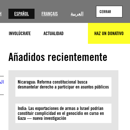
CERRAR
H
ESPAÑOL
FRANÇAIS
العربية
INVOLÚCRATE
ACTUALIDAD
HAZ UN DONATIVO
BUSCAR
©Bakr Al Kasem/Anadolu via Getty Images
Añadidos recientemente
الع
Nicaragua: Reforma constitucional busca
desmantelar derecho a participar en asuntos públicos
India: Las exportaciones de armas a Israel podrían
constituir complicidad en el genocidio en curso en
Gaza — nueva investigación