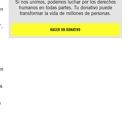
Si nos unimos, podemos luchar por los derechos
humanos en todas partes. Tu donativo puede
en
transformar la vida de millones de personas.
”,
HACER UN DONATIVO
os
a.
e