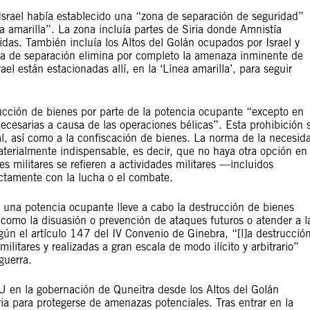
srael había establecido una “zona de separación de seguridad”
 amarilla”. La zona incluía partes de Siria donde Amnistía
das. También incluía los Altos del Golán ocupados por Israel y
zona de separación elimina por completo la amenaza inminente de
el están estacionadas allí, en la ‘Línea amarilla’, para seguir
rucción de bienes por parte de la potencia ocupante “excepto en
ecesarias a causa de las operaciones bélicas”. Esta prohibición 
cial, así como a la confiscación de bienes. La norma de la necesid
aterialmente indispensable, es decir, que no haya otra opción en 
es militares se refieren a actividades militares —incluidos
ctamente con la lucha o el combate.
 una potencia ocupante lleve a cabo la destrucción de bienes
 como la disuasión o prevención de ataques futuros o atender a l
n el artículo 147 del IV Convenio de Ginebra, “[l]a destrucció
ilitares y realizadas a gran escala de modo ilícito y arbitrario”
guerra.
ONU en la gobernación de Quneitra desde los Altos del Golán
a para protegerse de amenazas potenciales. Tras entrar en la