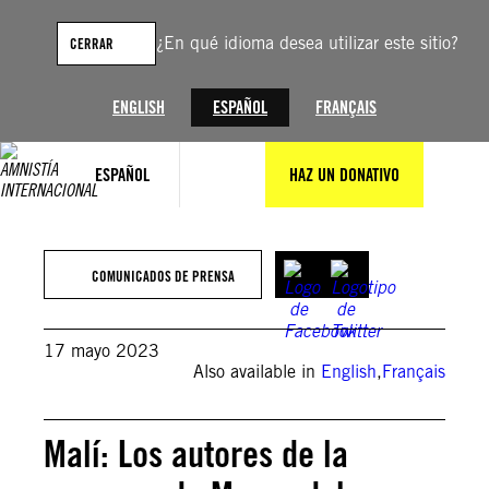
Saltar
al
¿En qué idioma desea utilizar este sitio?
CERRAR
contenido
ENGLISH
ESPAÑOL
FRANÇAIS
ESPAÑOL
HAZ UN DONATIVO
© Amnesty International
COMUNICADOS DE PRENSA
17 mayo 2023
Also available in
English
,
Français
Malí: Los autores de la