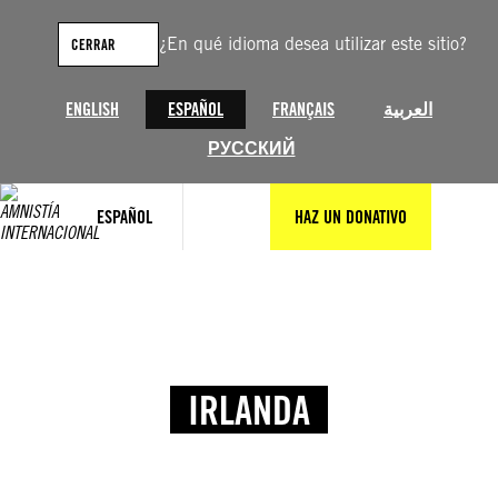
¿En qué idioma desea utilizar este sitio?
CERRAR
ENGLISH
ESPAÑOL
FRANÇAIS
العربية
РУССКИЙ
ESPAÑOL
HAZ UN DONATIVO
IRLANDA