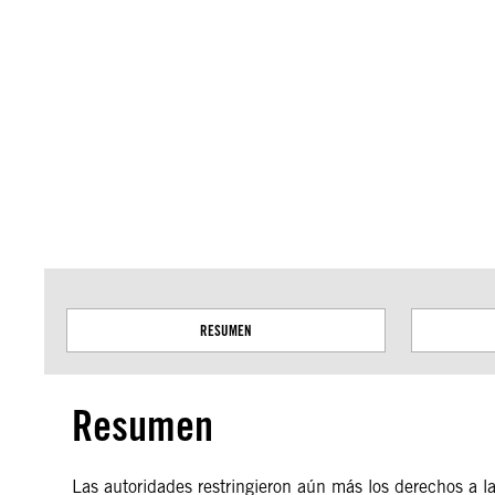
Amnistía Internacional no se pronuncia sobre cuestiones de soberanía o dispu
basan en datos del servicio Geospatial de la ONU.
RESUMEN
Resumen
Las autoridades restringieron aún más los derechos a la