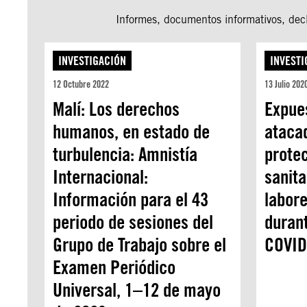
Informes, documentos informativos, decl
INVESTIGACIÓN
INVESTI
12 Octubre 2022
13 Julio 202
Malí: Los derechos
Expues
humanos, en estado de
atacad
turbulencia: Amnistía
protec
Internacional:
sanita
Información para el 43
labor
periodo de sesiones del
duran
Grupo de Trabajo sobre el
COVID
Examen Periódico
Universal, 1–12 de mayo