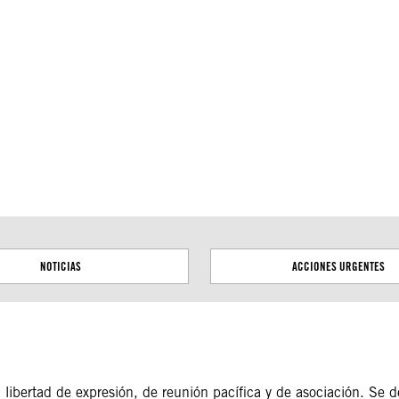
tas territoriales. Las fronteras trazadas en este mapa se
NOTICIAS
ACCIONES URGENTES
 libertad de expresión, de reunión pacífica y de asociación. Se d