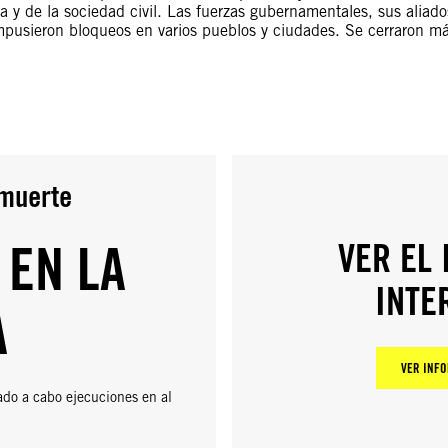
a y de la sociedad civil. Las fuerzas gubernamentales, sus aliad
 impusieron bloqueos en varios pueblos y ciudades. Se cerraron m
 muerte
 EN LA
VER EL
INTE
A
VER INFO
ado a cabo ejecuciones en al