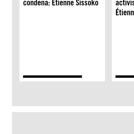
condena: Étienne Sissoko
activi
Étien