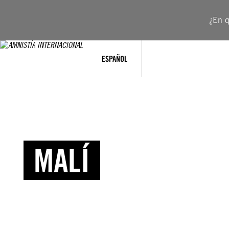
¿En q
ESPAÑOL
MALÍ