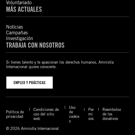
Voluntariado
MÁS ACTUALES
Noticias
Campañas
Investigación
TRABAJA CON NOSOTROS
Si tienes talento y te apasionan los derechos humanos, Amnistía
Internacional quiere conocerte.
EMPLEO Y PRÁCTICAS
Uso
Condiciones de
Per
Reembolso
Política de
de
uso del sitio
mi
de los
privacidad
cookie
web
sos
donativos
s
© 2026 Amnistía Internacional