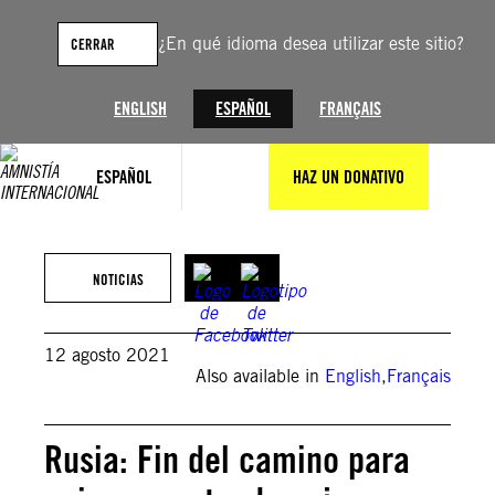
Saltar
al
¿En qué idioma desea utilizar este sitio?
CERRAR
contenido
ENGLISH
ESPAÑOL
FRANÇAIS
ESPAÑOL
HAZ UN DONATIVO
AFP via Getty Images
NOTICIAS
12 agosto 2021
Also available in
English
,
Français
Rusia: Fin del camino para