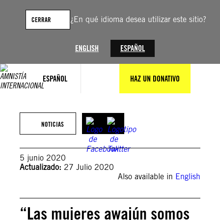
Saltar
al
¿En qué idioma desea utilizar este sitio?
CERRAR
contenido
ENGLISH
ESPAÑOL
ESPAÑOL
HAZ UN DONATIVO
NOTICIAS
5 junio 2020
Actualizado:
27 Julio 2020
Also available in
English
“Las mujeres awajún somos