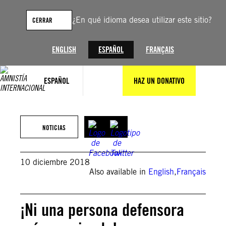
Saltar
al
¿En qué idioma desea utilizar este sitio?
CERRAR
contenido
ENGLISH
ESPAÑOL
FRANÇAIS
ESPAÑOL
HAZ UN DONATIVO
NOTICIAS
10 diciembre 2018
Also available in
English
,
Français
¡Ni una persona defensora