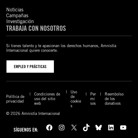
Noticias
Campañas
Investigación
TRABAJA CON NOSOTROS
Si tienes talento y te apasionan los derechos humanos, Amnistía
Internacional quiere conocerte.
EMPLEO Y PRÁCTICAS
Uso
Condiciones de
Per
Reembolso
Política de
de
uso del sitio
mi
de los
privacidad
cookie
web
sos
donativos
s
© 2026 Amnistía Internacional
Facebook
Instagram
X
TikTok
Bluesky
LinkedIn
YouTube
SÍGUENOS EN: