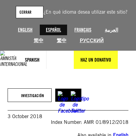
Saltar
al
¿En qué idioma desea utilizar este sitio?
CERRAR
contenido
ENGLISH
ESPAÑOL
FRANÇAIS
العربية
简中
繁中
РУССКИЙ
SPANISH
HAZ UN DONATIVO
INVESTIGACIÓN
3 October 2018
Index Number: AMR 01/8912/2018
Also available in
English