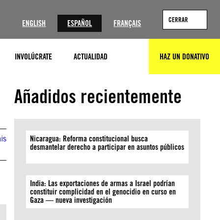
?
CERRAR
ENGLISH
ESPAÑOL
FRANÇAIS
INVOLÚCRATE
ACTUALIDAD
HAZ UN DONATIVO
BUSCAR
© Pascale Solages / Nègès Mawon
Añadidos recientemente
is
Nicaragua: Reforma constitucional busca
desmantelar derecho a participar en asuntos públicos
India: Las exportaciones de armas a Israel podrían
constituir complicidad en el genocidio en curso en
Gaza — nueva investigación