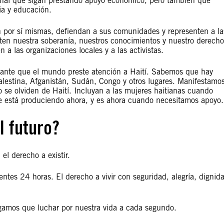
onal que sigan prestando apoyo económico, pero también que
ia y educación.
n por sí mismas, defiendan a sus comunidades y representen a la
ten nuestra soberanía, nuestros conocimientos y nuestro derecho
a las organizaciones locales y a las activistas.
tante que el mundo preste atención a Haití. Sabemos que hay
lestina, Afganistán, Sudán, Congo y otros lugares. Manifestamo
o se olviden de Haití. Incluyan a las mujeres haitianas cuando
 se está produciendo ahora, y es ahora cuando necesitamos apoyo.
l futuro?
 el derecho a existir.
uientes 24 horas. El derecho a vivir con seguridad, alegría, dignid
gamos que luchar por nuestra vida a cada segundo.