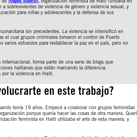
l de
Nègès Mawon,
organización feminista de Haití fundada en
a sobrevivientes de violencia de género y violencia sexual, y
ducación para niñas y adolescentes y la defensa de sus
 humanitaria sin precedentes. La violencia se intensificó en
as el cual grupos criminales tomaron el control de Puerto
o varios esfuerzos para restablecer la paz en el país, pero no
a Internacional, forma parte de una serie de blogs que
zaciones haitianas que están marcando la diferencia,
por la violencia en Haití.
volucrarte en este trabajo?
ando tenía 19 años. Empecé a colaborar con grupos feministas
rganización porque quería hacer las cosas de otra manera. Quer
nización feminista en Haití utilizaba el arte de esta manera, y