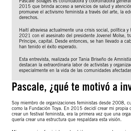
Pascale Solages es cofundadora y coordinadora genera
2015 que brinda acceso a servicios de salud y atención 
promueve el activismo feminista a través del arte, la e
derechos.
Haití atraviesa actualmente una crisis social, política y
2021 con el asesinato del presidente Jovenel Moïse, tr
Príncipe, capital. Desde entonces, se han llevado a cab
han tenido el éxito esperado.
Esta entrevista, realizada por Tania Briseño de Amnistí
destacan la extraordinaria labor de activistas y organi
especialmente en la vida de las comunidades afectadas 
Pascale, ¿qué te motivó a in
Soy miembro de organizaciones feministas desde 2008, cu
como la Fundación Toya. En 2015 decidí crear mi propia o
crear un festival feminista, era la primera vez que una orga
quería crear una estructura que respaldara esta visión.