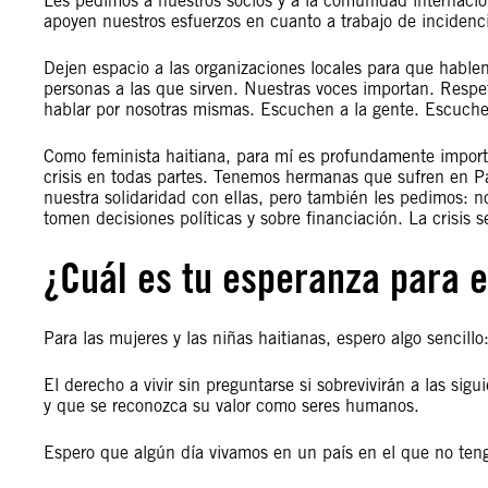
Les pedimos a nuestros socios y a la comunidad internaci
apoyen nuestros esfuerzos en cuanto a trabajo de incidenc
Dejen espacio a las organizaciones locales para que hable
personas a las que sirven. Nuestras voces importan. Respe
hablar por nosotras mismas. Escuchen a la gente. Escuchen 
Como feminista haitiana, para mí es profundamente impor
crisis en todas partes. Tenemos hermanas que sufren en Pa
nuestra solidaridad con ellas, pero también les pedimos: n
tomen decisiones políticas y sobre financiación. La crisis
¿Cuál es tu esperanza para e
Para las mujeres y las niñas haitianas, espero algo sencillo:
El derecho a vivir sin preguntarse si sobrevivirán a las sig
y que se reconozca su valor como seres humanos.
Espero que algún día vivamos en un país en el que no ten