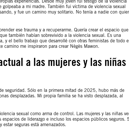
opias experiencias. Desde muy joven fui testigo de la violencia
 golpeaba a mi madre. También fui víctima de violencia sexual
ando, y fue un camino muy solitario. No tenía a nadie con quie
render ese trauma y a recuperarme. Quería crear el espacio que
que también habían sobrevivido a la violencia sexual. Es una
 y el bello trabajo que desarrollé con otras feministas de todo e
este camino me inspiraron para crear Nègès Mawon.
actual a las mujeres y las niñas
 y de seguridad. Sólo en la primera mitad de 2025, hubo más de
as desplazadas. Mi propia familia se ha visto desplazada, al
 violencia sexual como arma de control. Las mujeres y las niñas v
os espacios de liderazgo e incluso los espacios públicos seguros. 
 y estar seguras está amenazados.