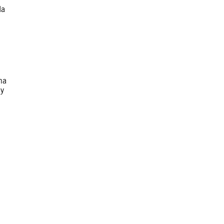
la
ha
 y