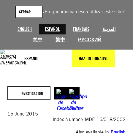
Saltar
al
¿En qué idioma desea utilizar este sitio?
CERRAR
contenido
ENGLISH
ESPAÑOL
FRANÇAIS
العربية
简中
繁中
РУССКИЙ
ESPAÑOL
HAZ UN DONATIVO
INVESTIGACIÓN
15 June 2015
Index Number: MDE 16/018/2002
Also available in
English