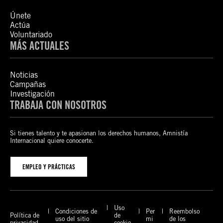
Únete
Actúa
Voluntariado
MÁS ACTUALES
Noticias
Campañas
Investigación
TRABAJA CON NOSOTROS
Si tienes talento y te apasionan los derechos humanos, Amnistía
Internacional quiere conocerte.
EMPLEO Y PRÁCTICAS
Uso
Condiciones de
Per
Reembolso
Política de
de
uso del sitio
mi
de los
privacidad
cookie