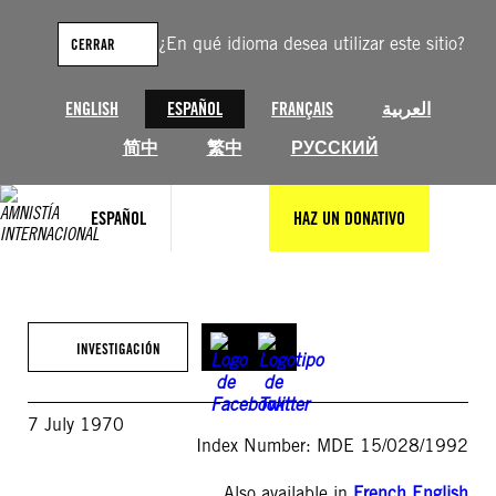
Saltar
al
¿En qué idioma desea utilizar este sitio?
CERRAR
contenido
ENGLISH
ESPAÑOL
FRANÇAIS
العربية
简中
繁中
РУССКИЙ
ESPAÑOL
HAZ UN DONATIVO
INVESTIGACIÓN
7 July 1970
Index Number: MDE 15/028/1992
Also available in
French
,
English