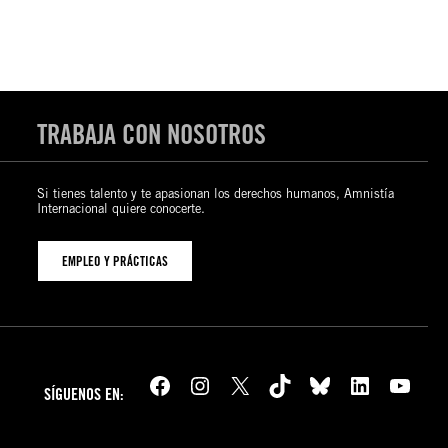
TRABAJA CON NOSOTROS
Si tienes talento y te apasionan los derechos humanos, Amnistía
Internacional quiere conocerte.
EMPLEO Y PRÁCTICAS
Facebook
Instagram
X
TikTok
Bluesky
LinkedIn
YouTube
SÍGUENOS EN: