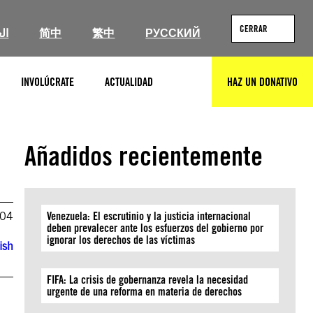
CERRAR
ال
简中
繁中
РУССКИЙ
INVOLÚCRATE
ACTUALIDAD
HAZ UN DONATIVO
BUSCAR
Añadidos recientemente
004
Venezuela: El escrutinio y la justicia internacional
deben prevalecer ante los esfuerzos del gobierno por
ignorar los derechos de las víctimas
ish
FIFA: La crisis de gobernanza revela la necesidad
urgente de una reforma en materia de derechos