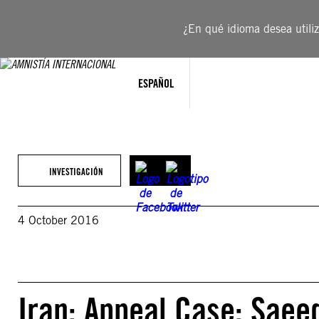
Saltar
al
¿En qué idioma desea utiliza
contenido
ESPAÑOL
INVESTIGACIÓN
4 October 2016
Iran: Appeal Case: Saee