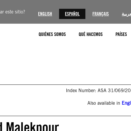
r este sitio?
ENGLISH
ESPAÑOL
FRANÇAIS
عربية
QUIÉNES SOMOS
QUÉ HACEMOS
PAÍSES
Index Number: ASA 31/069/2
Also available in
Engl
d Malekpour