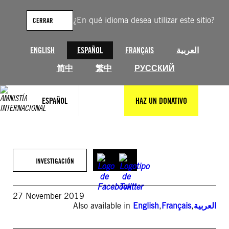
Saltar
al
¿En qué idioma desea utilizar este sitio?
CERRAR
contenido
ENGLISH
ESPAÑOL
FRANÇAIS
العربية
简中
繁中
РУССКИЙ
ESPAÑOL
HAZ UN DONATIVO
INVESTIGACIÓN
27 November 2019
Also available in
English
,
Français
,
العربية