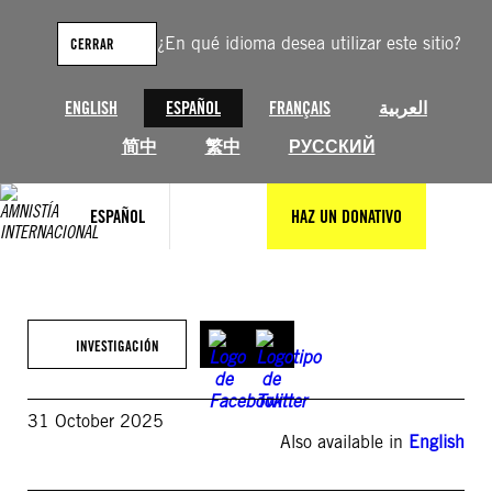
Saltar
al
¿En qué idioma desea utilizar este sitio?
CERRAR
contenido
ENGLISH
ESPAÑOL
FRANÇAIS
العربية
简中
繁中
РУССКИЙ
ESPAÑOL
HAZ UN DONATIVO
INVESTIGACIÓN
31 October 2025
Also available in
English