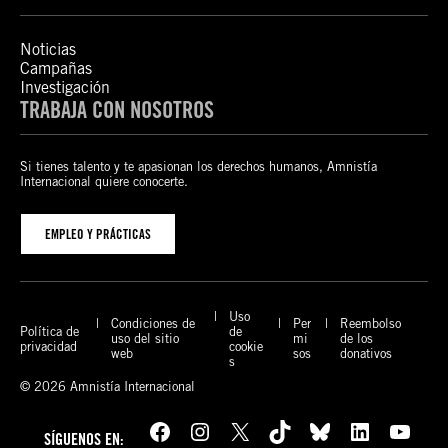
Noticias
Campañas
Investigación
TRABAJA CON NOSOTROS
Si tienes talento y te apasionan los derechos humanos, Amnistía
Internacional quiere conocerte.
EMPLEO Y PRÁCTICAS
Uso
Condiciones de
Per
Reembolso
Política de
de
uso del sitio
mi
de los
privacidad
cookie
web
sos
donativos
s
© 2026 Amnistía Internacional
Facebook
Instagram
X
TikTok
Bluesky
LinkedIn
YouTube
SÍGUENOS EN: