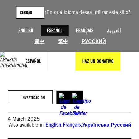
Saltar
al
¿En qué idioma desea utilizar este sitio?
CERRAR
contenido
ENGLISH
ESPAÑOL
FRANÇAIS
العربية
简中
繁中
РУССКИЙ
ESPAÑOL
HAZ UN DONATIVO
INVESTIGACIÓN
4 March 2025
Also available in
English
,
Français
,
Українська
,
Русский