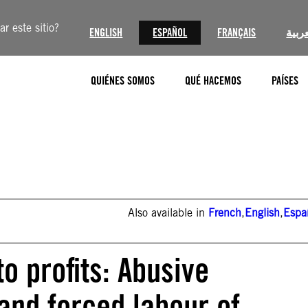
r este sitio?
ENGLISH
ESPAÑOL
FRANÇAIS
عربية
QUIÉNES SOMOS
QUÉ HACEMOS
PAÍSES
Also available in
French
,
English
,
Espa
o profits: Abusive
 and forced labour of