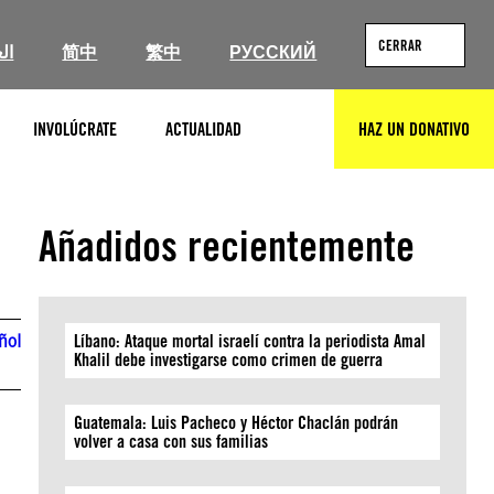
CERRAR
ال
简中
繁中
РУССКИЙ
INVOLÚCRATE
ACTUALIDAD
HAZ UN DONATIVO
BUSCAR
Añadidos recientemente
ñol
Líbano: Ataque mortal israelí contra la periodista Amal
Khalil debe investigarse como crimen de guerra
Guatemala: Luis Pacheco y Héctor Chaclán podrán
volver a casa con sus familias