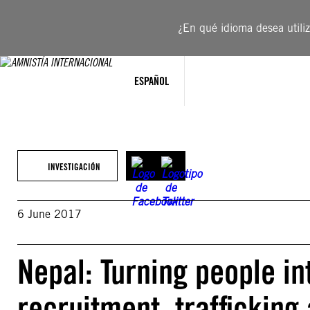
Saltar
al
¿En qué idioma desea utiliza
contenido
ESPAÑOL
INVESTIGACIÓN
6 June 2017
Nepal: Turning people int
recruitment, trafficking