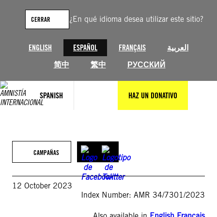
Saltar
al
¿En qué idioma desea utilizar este sitio?
CERRAR
contenido
ENGLISH
ESPAÑOL
FRANÇAIS
العربية
简中
繁中
РУССКИЙ
SPANISH
HAZ UN DONATIVO
CAMPAÑAS
12 October 2023
Index Number: AMR 34/7301/2023
Also available in
English
,
Français