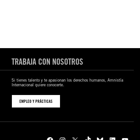
TRABAJA CON NOSOTROS
Si tienes talento y te apasionan los derechos humanos, Amnistía
Internacional quiere conocerte.
EMPLEO Y PRÁCTICAS
Facebook
Instagram
X
TikTok
Bluesky
LinkedIn
YouTube