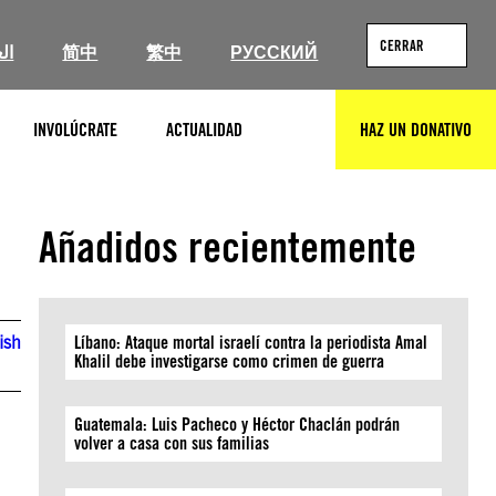
CERRAR
ال
简中
繁中
РУССКИЙ
INVOLÚCRATE
ACTUALIDAD
HAZ UN DONATIVO
BUSCAR
Añadidos recientemente
ish
Líbano: Ataque mortal israelí contra la periodista Amal
Khalil debe investigarse como crimen de guerra
Guatemala: Luis Pacheco y Héctor Chaclán podrán
volver a casa con sus familias