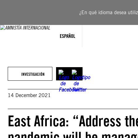
Saltar
al
¿En qué idioma desea utiliza
contenido
ESPAÑOL
INVESTIGACIÓN
14 December 2021
East Africa: “Address th
pandemic will be manag