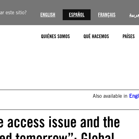
r este sitio?
ENGLISH
ESPAÑOL
FRANÇAIS
عربية
QUIÉNES SOMOS
QUÉ HACEMOS
PAÍSES
Also available in
Engl
e access issue and the
ed tomorrow”: Global