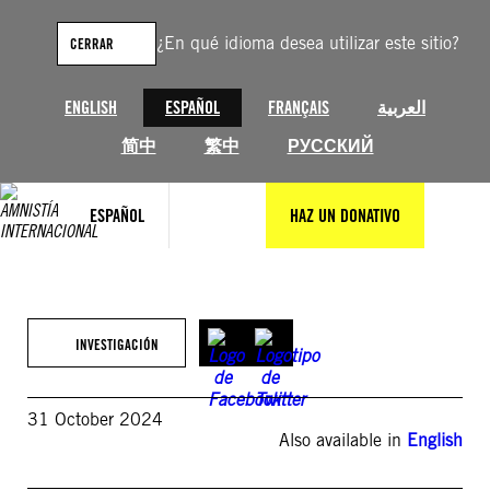
Saltar
al
¿En qué idioma desea utilizar este sitio?
CERRAR
contenido
ENGLISH
ESPAÑOL
FRANÇAIS
العربية
简中
繁中
РУССКИЙ
ESPAÑOL
HAZ UN DONATIVO
INVESTIGACIÓN
31 October 2024
Also available in
English