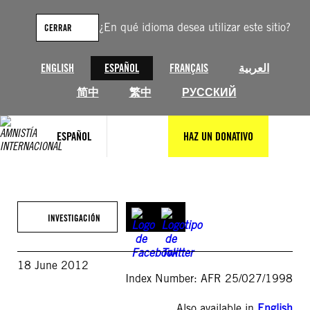
Saltar
al
¿En qué idioma desea utilizar este sitio?
CERRAR
contenido
ENGLISH
ESPAÑOL
FRANÇAIS
العربية
简中
繁中
РУССКИЙ
ESPAÑOL
HAZ UN DONATIVO
INVESTIGACIÓN
18 June 2012
Index Number: AFR 25/027/1998
Also available in
English