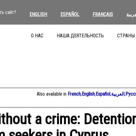
ть сайт?
ENGLISH
ESPAÑOL
FRANÇAIS
عربية
О НАС
НАША ДЕЯТЕЛЬНОСТЬ
СТРАНЫ
Also available in
French
,
English
,
Español
,
العربية
,
Русс
thout a crime: Detentio
m seekers in Cyprus