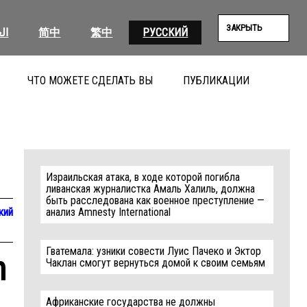
ЗАКРЫТЬ
ال
简中
繁中
РУССКИЙ
ЧТО МОЖЕТЕ СДЕЛАТЬ ВЫ
ПУБЛИКАЦИИ
ПОИС
Израильская атака, в ходе которой погибла
ливанская журналистка Амаль Халиль, должна
быть расследована как военное преступление —
кий
анализ Amnesty International
Гватемала: узники совести Луис Пачеко и Эктор
n
Чаклан смогут вернуться домой к своим семьям
Африканские государства не должны