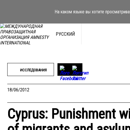
Перейти
к
На каком языке вы хотите просматрива
содержимому
РУССКИЙ
ИССЛЕДОВАНИЯ
18/06/2012
Cyprus: Punishment wi
of migrants and asylu