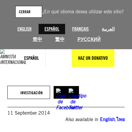
Saltar
al
¿En qué idioma desea utilizar este sitio?
CERRAR
contenido
ENGLISH
ESPAÑOL
FRANÇAIS
العربية
简中
繁中
РУССКИЙ
ESPAÑOL
HAZ UN DONATIVO
INVESTIGACIÓN
11 September 2014
Also available in
English
,
ไทย