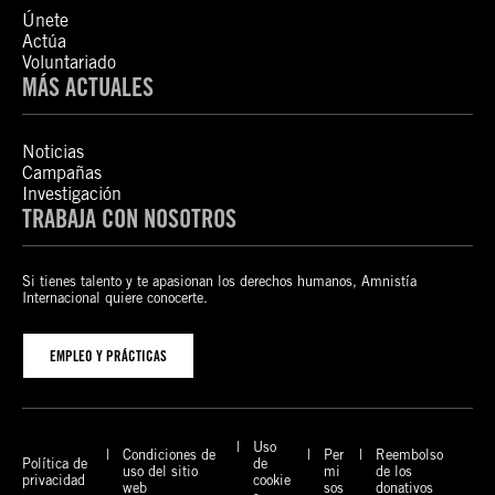
Únete
Actúa
Voluntariado
MÁS ACTUALES
Noticias
Campañas
Investigación
TRABAJA CON NOSOTROS
Si tienes talento y te apasionan los derechos humanos, Amnistía
Internacional quiere conocerte.
EMPLEO Y PRÁCTICAS
Uso
Condiciones de
Per
Reembolso
Política de
de
uso del sitio
mi
de los
privacidad
cookie
web
sos
donativos