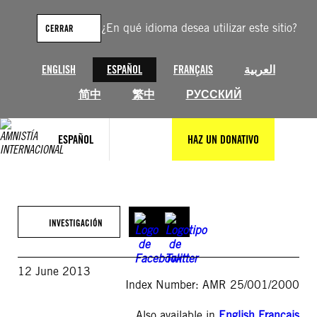
Saltar
al
¿En qué idioma desea utilizar este sitio?
CERRAR
contenido
ENGLISH
ESPAÑOL
FRANÇAIS
العربية
简中
繁中
РУССКИЙ
ESPAÑOL
HAZ UN DONATIVO
INVESTIGACIÓN
12 June 2013
Index Number: AMR 25/001/2000
Also available in
English
,
Français