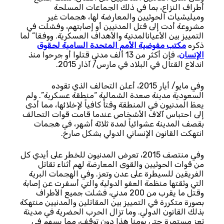
أطراف النزاع، بما في ذلك الجماعات المسلحة
وميليشيات الحوثيين والمعارضة لها، هجمات غير
مشروعة أدت إلى قتل المدنيين أو إصابتهم، وفشلت في
التمييز بين الأعيانالمدنية والأهداف العسكرية. ووفقا” لما
ذكره
مكتب مفوضية الأمم المتحدة السامية لحقوق
الإنسان
، فإن أكثر من 13 ألف مدني قتلوا أو جرحوا منذ
اندلاع القتال في البلاد في مارس/ آذار 2015.
وفي مايو/ أيار 2015، أعلن التحالف الذي تقوده
السعودية مدينة صعدة الشمالية “منطقة عسكرية”. ولم
يعطَ المدنيون في المنطقة وقتاً كافياً لإخلائها، مما أدى
إلى احتباس آلاف الأشخاص عندما قامت قوات التحالف
بقصف المدينة عشوائياً لمدة ثلاثة أشهر، في هجمات
انتهكت القانون الإنساني الدولي بشكل صارخ.
وفي منتصف 2015، تعرض المدنيون للخطر على أيدي كل
من قوات الحوثيين والقوى المعارضة لهم أثناء تقاتل
الفريقين للسيطرة على عدن وتعز. وفي الهجمات البرية
التي وثقتها منظمة العفو الدولية والتي أسفرت عن إصابة
وقتل ما يقرب من 200 مدني، فشلت جميع الأطراف
بصورة متكررة في التمييز بين المقاتلين والمدنيين منتهكة
بذلك القانون الدولي. وما تزال الحرب الحضرية في مدينة
تعز مستمرة حتى يومنا هذا دون توقف، مما يسهم في