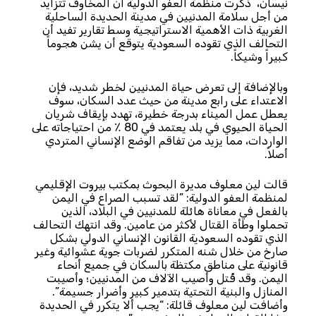
نيسان، ذكرت منظمة العفو الدولية أن المخاوف تتزايد
من أجل سلامة المدنيين في مدينة الحديدة الساحلية
الغربية ذات الأهمية الاستراتيجية وسط تقارير تفيد أن
التحالف الذي تقوده السعودية يتوقع أن يشن هجوماً
كبيراً وشيكاً.
وبالإضافة إلى تعرض حياة المدنيين لخطر شديد، فإن
الاعتداء على رابع مدينة من حيث عدد السكان، سوف
يعطل عمل الميناء بدرجة خطيرة، تهدد بإيقاف شريان
الحياة الحيوي في بلد يعتمد في 80 ٪ من احتياجاته على
الواردات، مما يزيد من تفاقم الوضع الإنساني المتردي
أصلاً.
قالت لين معلوف مديرة البحوث بمكتب بيروت الإقليمي
لمنظمة العفو الدولية: ”لقد تسبب الصراع في اليمن
بالفعل في معاناة هائلة للمدنيين في البلاد، الذين
تحملوا وطأة القتال لأكثر من عامين. وقد انتهك التحالف
الذي تقوده السعودية القانون الإنساني الدولي بشكل
صارخ من خلال شنه المتكرر لضربات جوية عشوائية وغير
قانونية على مناطق مكتظة بالسكان في جميع أنحاء
اليمن. وقد قُتل وأصيب الآلاف من المدنيين؛ وأصيبت
المنازل والبنية التحتية بتدمير كبير وأضرار جسيمة”.
وأضافت لين معلوف قائلة: “يجب ألا يتكرر في الحديدة