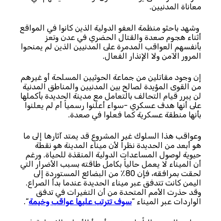
معاناة المدنيين.
وشهد باحثو منظمة العفو الدولية الذين كانوا في المواقع
أثناء هجوم صعدة والقتال الحضري في عدن وتعز
بأنفسهم العواقب المدمرة على المدنيين الذين لم يمنحوا
المرور الآمن ولا الإنذار الفعال.
إن وجود مقاتلين من جماعة الحوثيين المسلحة أو غيرهم
من القوى المؤيدة لصالح بين المدنيين والمناطق المدنية
لن يبرر قيام التحالف بالتعامل مع مدينة الحديدة بأكملها
على أنها هدف عسكري -سواء أعلنوا رسمياً أم لم يعلنوا
بأنها منطقة عسكرية كما فعلوا في صعدة.
وعواقب هذا السلوك غير المشروع قد يمتد آثارها إلى ما
هو أبعد من الحديدة نظراً لأن ميناء المدينة هو نقطة
حيوية لوصول المساعدات الدولية المنقذة للحياة. ورغم
أن الميناء لا يعمل حالياً بكامل طاقته بسبب الأضرار التي
لحقت بمرافقه، فإن 80٪ من البضائع المستوردة إلى
اليمن كانت تتدفق عبر ميناء الحديدة عندما بدأ الصراع.
وقد حذرت الأمم المتحدة من أن التغيرات في تدفق
الواردات عبر الميناء “
سوف تترتب عليها عواقب وخيمة
“.