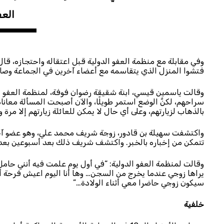
العف
فتشوا المنزل الذي يتقاسمه مع أعضاء آخرين في الجماعة وصاد
وقالت ياسمين قيسي، ابنة شقيقة رضوان فوفة، لمنظمة العفو الدو
سراحهم، لكنَّ الوضع استمر طويلًا، والآن أصبحت المسألة معانا
بالذهاب لزيارتهم، وعلى أي حال لا يمكن للعائلة زيارتهم إلا مرة
واكتشفت سهيلة بن قادور، زوجة شريف محمد علي، وهو عضو آخر م
تتمكن من إخباره بالخبر. واكتشف شريف ذلك بعد أسبوعين بعد 
وقالت لمنظمة العفو الدولية: “في أول يوم علمت فيه أنني حام
يراها زوجي عندما يخرج من السجن… وها أنا اليوم اعيش فرحة 
سيكون زوجي حاضرا معي أثناء الولادة…”
خلفية