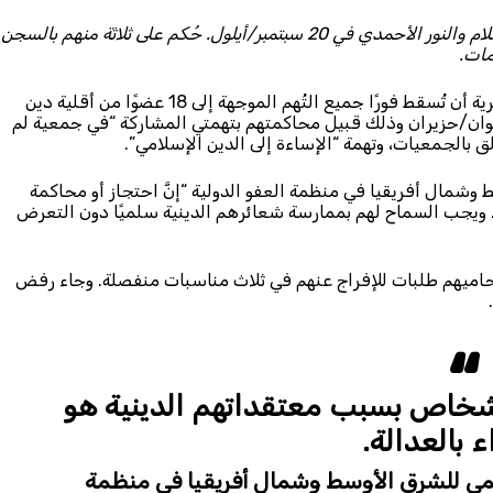
**تحديث** جرت محاكمة الأفراد الـ18 الذين ينتمون إلى دين السلام والنور الأحمدي في 20 سبتمبر/أيلول. حُكم على ثلاثة منهم بالسجن
مات.
قالت منظمة العفو الدولية اليوم إنه ينبغي على السلطات الجزائرية أن تُسقط فورًا جميع التُهم الموجهة إلى 18 عضوًا من أقلية دين
جوان/حزيران وذلك قبيل محاكمتهم بتهمتي المشاركة “في جمعية لم
 وشمال أفريقيا في منظمة العفو الدولية “إنَّ احتجاز أو محاكمة
. ويجب السماح لهم بممارسة شعائرهم الدينية سلميًا دون التعرض
م محاميهم طلبات للإفراج عنهم في ثلاث مناسبات منفصلة. وجاء رفض
لأشخاص بسبب معتقداتهم الدينية هو
 بالعدالة.
قليمي للشرق الأوسط وشمال أفريقيا في منظمة