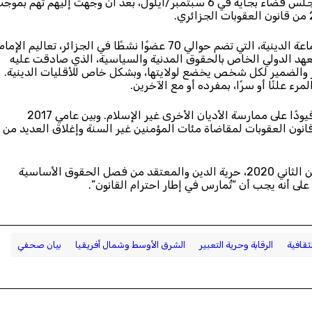
سيواجه الأعضاء ال 18 في الجماعة الأحمدية المحاكمة أمام مجلس قضاء بجاية في 6 سبتمبر/أيلول، بعد أن وجهت إليهم تهم بم
وتأسست ديانة السلام والنور الأحمدية في عام 1993. وتتبع الجماعة الدينية، التي تضم حوالي 70 عضوًا نشطًا في الجزائر، تعاليم الإما
عهد الدولي الخاص بالحقوق المدنية والسياسية، الذي صادقت عليه
 والضمير لكل شخص يخضع لولايتها، وبشكل خاص للأقليات الدينية.
ء علنًا أو سرًا، بمفرده أو مع الآخرين.
إلا أن الجزائر أصدرت في 2006، الأمر رقم 06-03 الذي فرض قيودًا على ممارسة الأديان الأخرى غير الإسلام. وبين عامي 2017
ر وقانون العقوبات لمقاضاة مئات المؤمنين غير السنة وإغلاق العديد من
وأسقط الدستور الجزائري الجديد، الذي اعتُمد في نوفمبر/تشرين الثاني 2020، حرية الدين والمعتقد من فصل الحقوق الأساسية
على أنه يجب أن “تُمارس في إطار احترام القانون”.
ثقافية
الرقابة وحرية التعبير
الشرق الأوسط وشمال أفريقيا
بيان صحفي