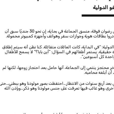
و الدولية
وفي مقابلة مع منظمة العفو الدولية قبل اعتقاله واحتجازه، قال رضوان فوفة، منسق الجماعة في بجاية، إن نحو 30 جنديًا سبق أن
روا بطاقات هوية وجوازات سفر وهواتف وأجهزة كمبيوتر محمولة.
لية: “في البداية، كانت العائلات متفائلة. كنا نظن أنه سيتم إطلاق
ة حقيقية. يستمر أطفالهم في السؤال: “أين بابا؟” لا يسمح للأطفال
 واحدة كل أسبوعين”.
حتجز ينتمي إلى الجماعة، أنها حامل بعد احتجاز زوجها، لكنها لم
أن أبلغه محاميه.
ل بعد أربع سنوات من الانتظار…احتفظت بصور مولودنا وهو ببطني…حتى
أخرى وهو غائب فيها تعرفت على جنس مولودنا وهو ذكر…وبإذن الله