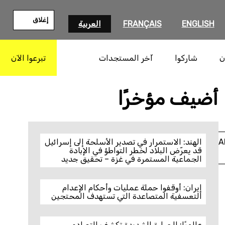
إغلاق
ENGLISH
FRANÇAIS
العربية
ن
شاركوا
آخر المستجدات
تبرعوا الآن
بحث
© Private
أضيف مؤخرًا
A
الهند: الاستمرار في تصدير الأسلحة إلى إسرائيل
قد يعرّض البلاد لخطر التواطؤ في الإبادة
الجماعية المستمرة في غزة – تحقيق جديد
إيران: أوقفوا حملة عمليات وأحكام الإعدام
التعسفية المتصاعدة التي تستهدف المحتجين
عالميًا: الحرارة الشديدة تكشف التصادم