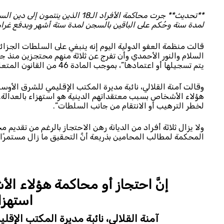
لمدة سنة وحُكم على الباقين بالسجن لمدة ستة أشهر وبدفع غرا
السلام والنور الأحمدي وأن تفرج عن ثلاثة منهم محتجزين منذ 
يتم تسجيلها أو اعتمادها”، بموجب المادة 46 من القانون المتعلق بالجمعيات، وتهمة “الإساءة إلى الدين الإسلامي”.
وقالت آمنة القلالي، نائبة مديرة المكتب الإقليمي للشرق الأوسط
هؤلاء الأشخاص بسبب معتقداتهم الدينية هو استهزاء بالعدالة
لخطر الترهيب أو الانتقام من جانب السلطات”.
ولا يزال ثلاثة أفراد من الديانة رهن الاحتجاز بالرغم من تقدي
المحكمة لمطالب المحامين بذريعة أنَّ التحقيق ما زال مستمرًا.
إنَّ احتجاز أو محاكمة هؤلاء ا
استهزاء
آمنة القلالي، نائبة مديرة المكتب الإ