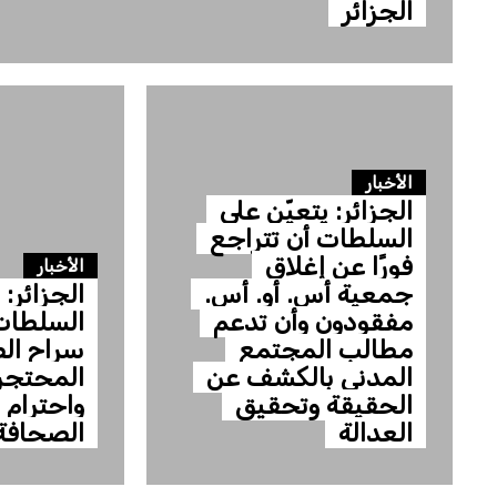
الجزائر
الأخبار
الجزائر: يتعيّن على
السلطات أن تتراجع
فورًا عن إغلاق
الأخبار
جمعية أس. أو. أس.
الجزائر:
مفقودون وأن تدعم
السلطات
مطالب المجتمع
سراح ال
المدني بالكشف عن
المحتجزي
الحقيقة وتحقيق
واحترام 
العدالة
الصحافة