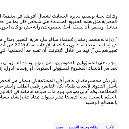
وقالت نجية بونعيم، مديرة الحملات لشمال أفريقيا في منظمة ا
المصرية مثل هذه العقوبة المشددة على شخص كان يمارس حقه 
جنائية، وينبغي ألا يُسجَن أحدٌ لتعبيره عن رأيه حتى لو كان آخرو
“إن إدانة محمد رمضان لاعتداء سافر على حرية التعبير ومثال 
في إساءة است
تعبيرهم عن آرائهم من خلال الإنترنت، أن تضع حداً لحملتها الت
ويجب على المسؤولين العموميين، ومن بينهم رؤساء الدول، أن يكونو
تحد من الانتقاد المشروع لمسؤولي الحكومة، أو رؤساء الدول، إنم
ولم يكن محمد رمضان حاضراً في المحكمة كي يتمكن من فحص أ
تأجيل الدعوى لأسباب طبية، لكن القاضي رفض الطلب وأصدر حكمه 
بالحكم بالسجن مدة أقصاها عشر سنوات عقاباً على إنشاء حساب 
بالمصالح الوطنية.
الأخبار
الرقابة وحرية التعبير
مصر