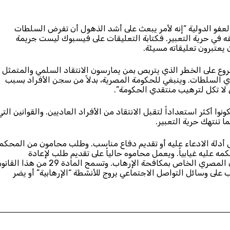
لعفو الدولية “إنه لأمر يبعث على أشد الذهول أن تفرض السلطات
في حرية التعبير. فكتابة التعليقات على فيسبوك ليست جريمة
ن يعتبرون تعليقاته مسيئة.
مروع على الخطر الذي يتربص بمن يمارسون الانتقاد السلمي والمتمثل
خدام قانون مكافحة الإرهاب لسنة 2015 على أيدي السلطات. وينبغي للحكومة المصرية، بدلاً من سجن الأفراد بسبب
ي لا تكل لترهيب منتقدي الحكومة”.
ا أكثر استعداداً لتقبل الانتقاد من الأفراد العاديين. والقوانين التي
ا تنتهك حرية التعبير.
دلة الادعاء عليه أو تقديم دفاع مناسب. وطلب محامون من المحكم
عليه غيابياً. ويعمل محاموه حالياً على تقديم طلب لإعادة
المحاكمة. وقد أُدِينَ بموجب بنود ذات صياغة غامضة في القانون المصري الخاص بمكافحة الإرهاب. وتسمح المادة 29 من هذ
على وسائل التواصل الاجتماعي يروج للأنشطة “الإرهابية” أو يضر