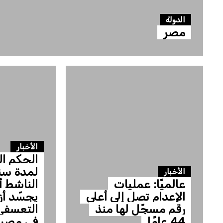
الدولة
مصر
الأخبار
الحكم ال
لمدة سن
الأخبار
عالميًا: عمليات
الناشط 
الإعدام تصل إلى أعلى
يجسّد أز
رقم مسجّل لها منذ
التعسفي
44 عامًا
في مصر