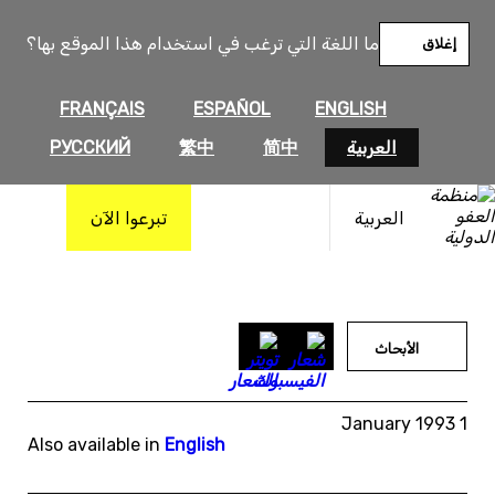
خطى
لى
ما اللغة التي ترغب في استخدام هذا الموقع بها؟
إغلاق
لمحتوى
FRANÇAIS
ESPAÑOL
ENGLISH
العربية
简中
繁中
РУССКИЙ
العربية
تبرعوا الآن
الأبحاث
1 January 1993
Also available in
English