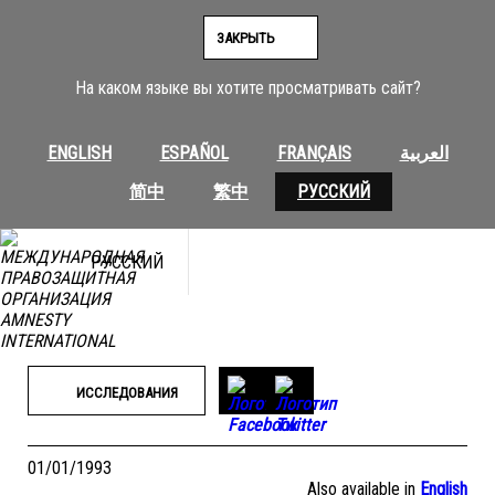
Перейти
к
ЗАКРЫТЬ
содержимому
На каком языке вы хотите просматривать сайт?
ENGLISH
ESPAÑOL
FRANÇAIS
العربية
简中
繁中
РУССКИЙ
РУССКИЙ
ИССЛЕДОВАНИЯ
01/01/1993
Also available in
English