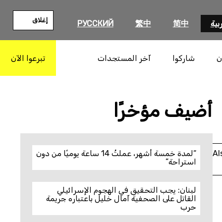
إغلاق
بية
简中
繁中
РУССКИЙ
ن
شاركوا
آخر المستجدات
تبرعوا الآن
بحث
أضيف مؤخرًا
Al
“لمدة خمسة أشهر، عملتُ 14 ساعة يوميًا من دون
استراحة”
لبنان: يجب التحقيق في الهجوم الإسرائيلي
القاتل على الصحفية آمال خليل باعتباره جريمة
حرب