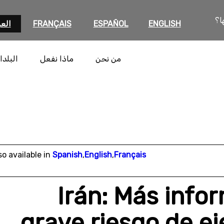
ا؟
ENGLISH
ESPAÑOL
FRANÇAIS
العر
من نحن
ماذا نفعل
البلدا
so available in
Spanish
,
English
,
Français
Irán: Más info
grave riesgo de ej