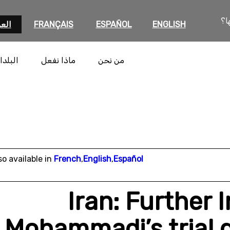
ا؟
ENGLISH
ESPAÑOL
FRANÇAIS
العر
من نحن
ماذا نفعل
البلدا
so available in
French
,
English
,
Español
Iran: Further 
Mohammadi’s trial d