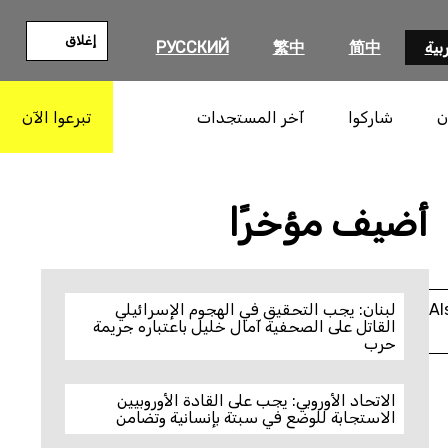
إغلاق
بية
简中
繁中
РУССКИЙ
ن
شاركوا
آخر المستجدات
تبرعوا الآن
بحث
أضيف مؤخرًا
Al
لبنان: يجب التحقيق في الهجوم الإسرائيلي
القاتل على الصحفية آمال خليل باعتباره جريمة
حرب
الاتحاد الأوروبي: يجب على القادة الأوروبيين
الاستجابة للوضع في سبتة بإنسانية وتضامن