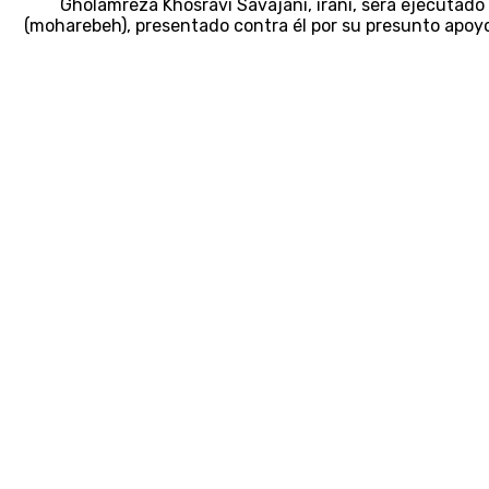
Gholamreza Khosravi Savajani, iraní, será ejecutado 
(moharebeh), presentado contra él por su presunto apoyo 