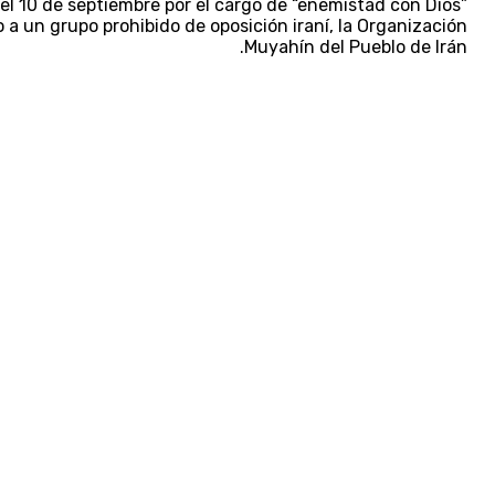
el 10 de septiembre por el cargo de “enemistad con Dios”
a un grupo prohibido de oposición iraní, la Organización
Muyahín del Pueblo de Irán.