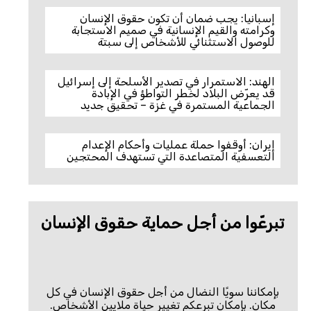
إسبانيا: يجب ضمان أن تكون حقوق الإنسان
وكرامته والقيم الإنسانية في صميم الاستجابة
للوصول الاستثنائي للأشخاص إلى سبتة
الهند: الاستمرار في تصدير الأسلحة إلى إسرائيل
قد يعرّض البلاد لخطر التواطؤ في الإبادة
الجماعية المستمرة في غزة – تحقيق جديد
إيران: أوقفوا حملة عمليات وأحكام الإعدام
التعسفية المتصاعدة التي تستهدف المحتجين
تبرعّوا من أجل حماية حقوق الإنسان
بإمكاننا سويًا النضال من أجل حقوق الإنسان في كل
مكان. بإمكان تبرعكم تغيير حياة ملايين الأشخاص.