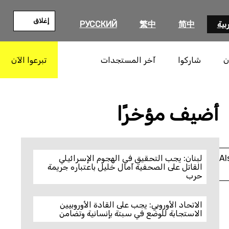
إغلاق
بية
简中
繁中
РУССКИЙ
ن
شاركوا
آخر المستجدات
تبرعوا الآن
بحث
أضيف مؤخرًا
Al
لبنان: يجب التحقيق في الهجوم الإسرائيلي
القاتل على الصحفية آمال خليل باعتباره جريمة
حرب
الاتحاد الأوروبي: يجب على القادة الأوروبيين
الاستجابة للوضع في سبتة بإنسانية وتضامن