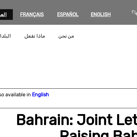
ا؟
ENGLISH
ESPAÑOL
FRANÇAIS
العر
من نحن
ماذا نفعل
البلدا
so available in
English
Bahrain: Joint Le
Raising Ba