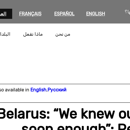
ا؟
ENGLISH
ESPAÑOL
FRANÇAIS
العر
من نحن
ماذا نفعل
البلدا
so available in
English
,
Русский
Belarus: “We knew o
soon enough”: Pe