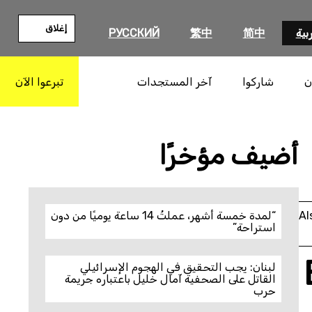
إغلاق
بية
简中
繁中
РУССКИЙ
ن
شاركوا
آخر المستجدات
تبرعوا الآن
بحث
أضيف مؤخرًا
Al
“لمدة خمسة أشهر، عملتُ 14 ساعة يوميًا من دون
استراحة”
لبنان: يجب التحقيق في الهجوم الإسرائيلي
القاتل على الصحفية آمال خليل باعتباره جريمة
حرب