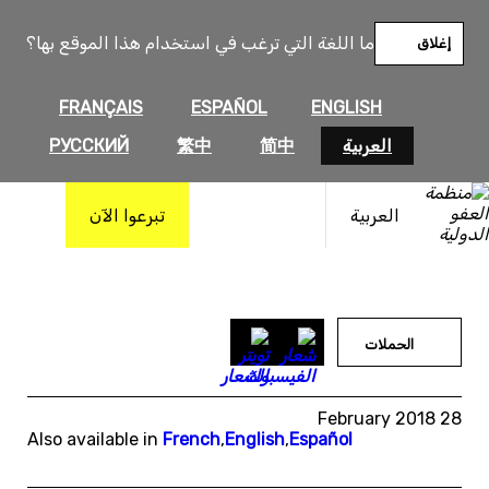
خطى
لى
ما اللغة التي ترغب في استخدام هذا الموقع بها؟
إغلاق
لمحتوى
FRANÇAIS
ESPAÑOL
ENGLISH
العربية
简中
繁中
РУССКИЙ
العربية
تبرعوا الآن
الحملات
28 February 2018
Also available in
French
,
English
,
Español