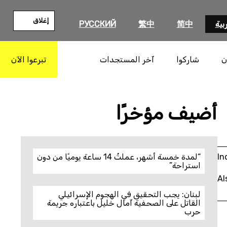
إغلاق
بية
简中
繁中
РУССКИЙ
ن
شاركوا
آخر المستجدات
تبرعوا الآن
بحث
أضيف مؤخرًا
In
“لمدة خمسة أشهر، عملتُ 14 ساعة يوميًا من دون
استراحة”
Al
لبنان: يجب التحقيق في الهجوم الإسرائيلي
القاتل على الصحفية آمال خليل باعتباره جريمة
حرب