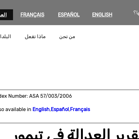
ا؟
ENGLISH
ESPAÑOL
FRANÇAIS
العر
من نحن
ماذا نفعل
البلدا
dex Number: ASA 57/003/2006
so available in
English
,
Español
,
Français
قرير العدالة في تيمور