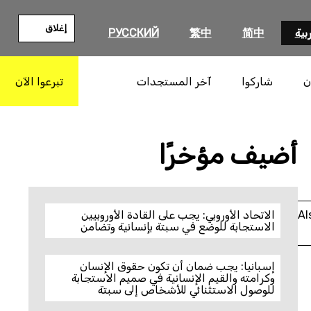
إغلاق
بية
简中
繁中
РУССКИЙ
ن
شاركوا
آخر المستجدات
تبرعوا الآن
بحث
أضيف مؤخرًا
Al
الاتحاد الأوروبي: يجب على القادة الأوروبيين
الاستجابة للوضع في سبتة بإنسانية وتضامن
إسبانيا: يجب ضمان أن تكون حقوق الإنسان
وكرامته والقيم الإنسانية في صميم الاستجابة
للوصول الاستثنائي للأشخاص إلى سبتة