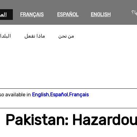
ا؟
ENGLISH
ESPAÑOL
FRANÇAIS
العر
من نحن
ماذا نفعل
البلدا
so available in
English
,
Español
,
Français
Pakistan: Hazardous