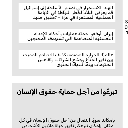
الهند: الاستمرار في تصدير الأسلحة إلى إسرائيل
قد يعرّض البلاد لخطر التواطؤ في الإبادة
الجماعية المستمرة في غزة – تحقيق جديد
S
O
إيران: أوقفوا حملة عمليات وأحكام الإعدام
التعسفية المتصاعدة التي تستهدف المحتجين
عالميًا: الحرارة الشديدة تكشف التصادم المميت
بين تغير المناخ وجشع الشركات وتقاعس
الحكومات بينما تُنتهك الحقوق
تبرعّوا من أجل حماية حقوق الإنسان
بإمكاننا سويًا النضال من أجل حقوق الإنسان في كل
مكان. بإمكان تبرعكم تغيير حياة ملايين الأشخاص.