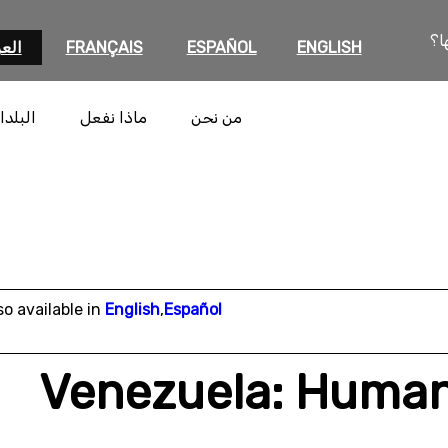
ا؟
ENGLISH
ESPAÑOL
FRANÇAIS
العر
من نحن
ماذا نفعل
البلدا
so available in
English
,
Español
Venezuela: Human 