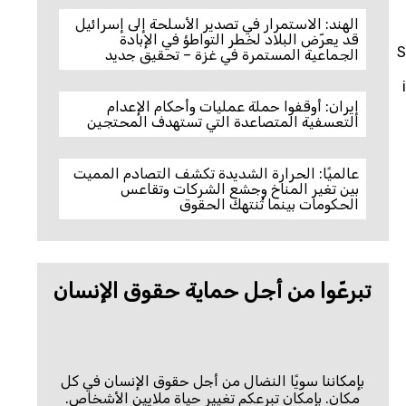
الهند: الاستمرار في تصدير الأسلحة إلى إسرائيل
قد يعرّض البلاد لخطر التواطؤ في الإبادة
S
الجماعية المستمرة في غزة – تحقيق جديد
إيران: أوقفوا حملة عمليات وأحكام الإعدام
التعسفية المتصاعدة التي تستهدف المحتجين
عالميًا: الحرارة الشديدة تكشف التصادم المميت
بين تغير المناخ وجشع الشركات وتقاعس
الحكومات بينما تُنتهك الحقوق
تبرعّوا من أجل حماية حقوق الإنسان
بإمكاننا سويًا النضال من أجل حقوق الإنسان في كل
مكان. بإمكان تبرعكم تغيير حياة ملايين الأشخاص.