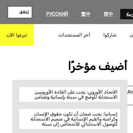
إغلاق
بية
简中
繁中
РУССКИЙ
ن
شاركوا
آخر المستجدات
تبرعوا الآن
بحث
أضيف مؤخرًا
Al
الاتحاد الأوروبي: يجب على القادة الأوروبيين
الاستجابة للوضع في سبتة بإنسانية وتضامن
إسبانيا: يجب ضمان أن تكون حقوق الإنسان
وكرامته والقيم الإنسانية في صميم الاستجابة
للوصول الاستثنائي للأشخاص إلى سبتة