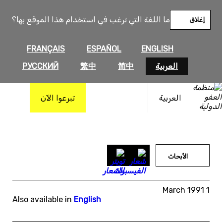
خطى
لى
ما اللغة التي ترغب في استخدام هذا الموقع بها؟
إغلاق
لمحتوى
FRANÇAIS
ESPAÑOL
ENGLISH
العربية
简中
繁中
РУССКИЙ
العربية
تبرعوا الآن
الأبحاث
1 March 1991
Also available in
English