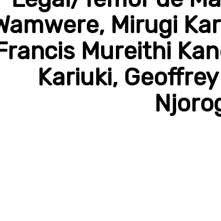
Wamwere, Mirugi Kar
Francis Mureithi Ka
Kariuki, Geoffrey
Njoro