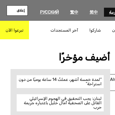
إغلاق
بية
简中
繁中
РУССКИЙ
ن
شاركوا
آخر المستجدات
تبرعوا الآن
بحث
أضيف مؤخرًا
Al
“لمدة خمسة أشهر، عملتُ 14 ساعة يوميًا من دون
استراحة”
لبنان: يجب التحقيق في الهجوم الإسرائيلي
القاتل على الصحفية آمال خليل باعتباره جريمة
حرب