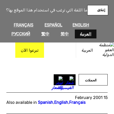
خطى
لى
ما اللغة التي ترغب في استخدام هذا الموقع بها؟
إغلاق
لمحتوى
FRANÇAIS
ESPAÑOL
ENGLISH
العربية
简中
繁中
РУССКИЙ
العربية
تبرعوا الآن
الحملات
15 February 2001
Also available in
Spanish
,
English
,
Français