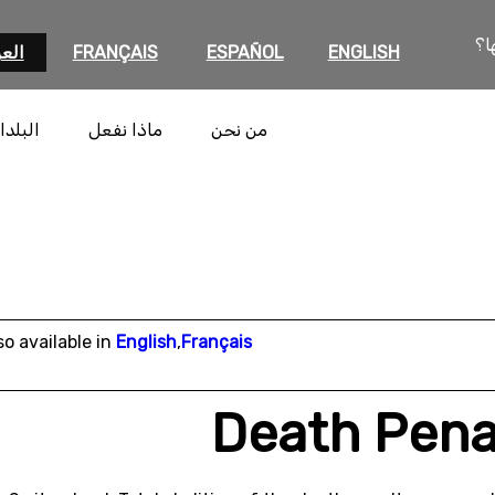
ا؟
ENGLISH
ESPAÑOL
FRANÇAIS
العر
من نحن
ماذا نفعل
البلدا
so available in
English
,
Français
Death Pena