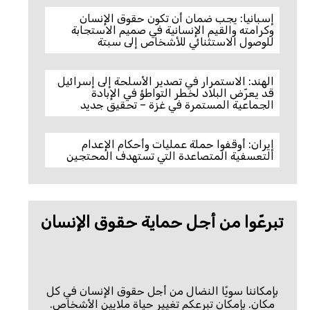
إسبانيا: يجب ضمان أن تكون حقوق الإنسان
وكرامته والقيم الإنسانية في صميم الاستجابة
للوصول الاستثنائي للأشخاص إلى سبتة
الهند: الاستمرار في تصدير الأسلحة إلى إسرائيل
قد يعرّض البلاد لخطر التواطؤ في الإبادة
الجماعية المستمرة في غزة – تحقيق جديد
إيران: أوقفوا حملة عمليات وأحكام الإعدام
التعسفية المتصاعدة التي تستهدف المحتجين
تبرعّوا من أجل حماية حقوق الإنسان
بإمكاننا سويًا النضال من أجل حقوق الإنسان في كل
مكان. بإمكان تبرعكم تغيير حياة ملايين الأشخاص.