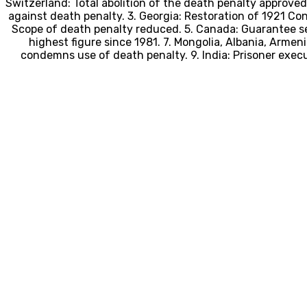
1. Switzerland: Total abolition of the death penalty approve
against death penalty. 3. Georgia: Restoration of 1921 Con
Scope of death penalty reduced. 5. Canada: Guarantee sec
highest figure since 1981. 7. Mongolia, Albania, Armeni
condemns use of death penalty. 9. India: Prisoner exec