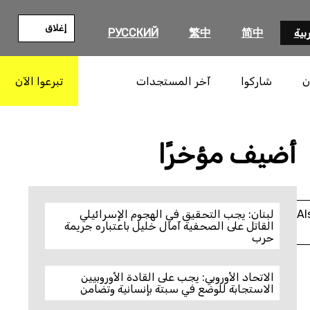
إغلاق
بية
简中
繁中
РУССКИЙ
ن
شاركوا
آخر المستجدات
تبرعوا الآن
بحث
أضيف مؤخرًا
Al
لبنان: يجب التحقيق في الهجوم الإسرائيلي
القاتل على الصحفية آمال خليل باعتباره جريمة
حرب
الاتحاد الأوروبي: يجب على القادة الأوروبيين
الاستجابة للوضع في سبتة بإنسانية وتضامن