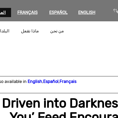
ا؟
ENGLISH
ESPAÑOL
FRANÇAIS
العر
من نحن
ماذا نفعل
البلدا
so available in
English
,
Español
,
Français
Driven into Darknes
You’ Feed Encour