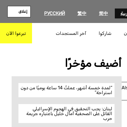
إغلاق
بية
简中
繁中
РУССКИЙ
ن
شاركوا
آخر المستجدات
تبرعوا الآن
بحث
أضيف مؤخرًا
Al
“لمدة خمسة أشهر، عملتُ 14 ساعة يوميًا من دون
استراحة”
لبنان: يجب التحقيق في الهجوم الإسرائيلي
القاتل على الصحفية آمال خليل باعتباره جريمة
حرب