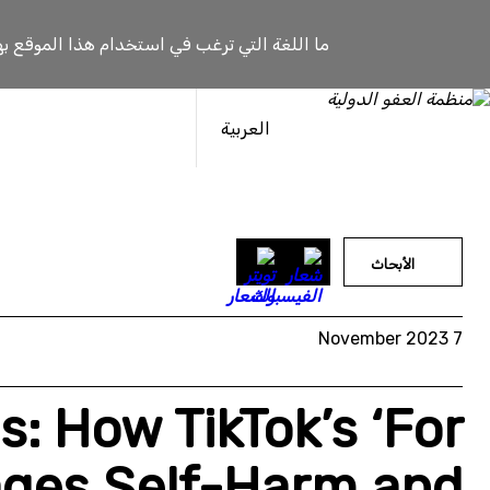
خطى
لى
ما اللغة التي ترغب في استخدام هذا الموقع به
لمحتوى
العربية
الأبحاث
7 November 2023
s: How TikTok’s ‘For
ages Self-Harm and